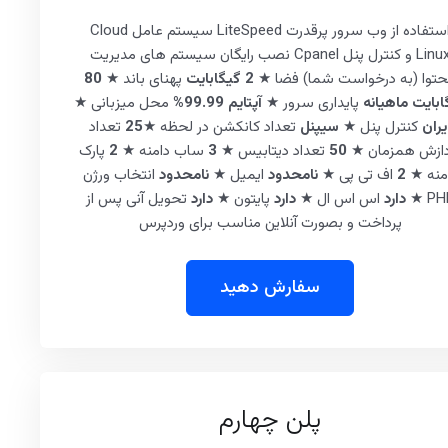
استفاده از وب سرور پرقدرت LiteSpeed سیستم عامل Cloud
Linux و کنترل پنل Cpanel نصب رایگان سیستم های مدیریت
توا (به درخواست شما) فضا ★
2 گیگابایت
پهنای باند ★
80
ابایت ماهیانه
پایداری سرور ★
آپتایم 99.99%
محل میزبانی ★
یران
کنترل پنل ★
سیپنل
تعداد کانکشن در لحظه ★
25
تعداد
دازش همزمان ★
50
تعداد دیتابیس ★
3
ساب دامنه ★
2
پارک
منه ★
2
اف تی پی ★
نامحدود
ایمیل ★
نامحدود
انتخاب ورژن
PHP
دارد
اس اس ال ★
دارد
پایتون ★
دارد
تحویل آنی پس از
پرداخت و بصورت آنلاین مناسب برای وردپرس
سفارش دهید
پلن چهارم