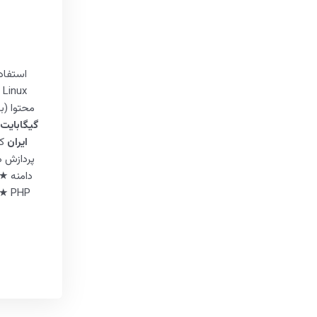
محتوا (
گیگابایت 
ایران
کن
پردازش 
دامنه ★
PHP ★