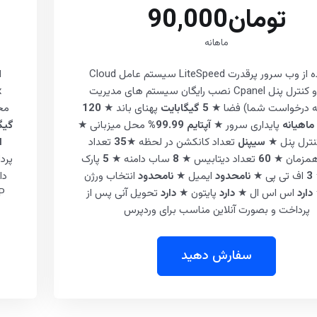
تومان90,000
ماهانه
استفاده از وب سرور پرقدرت LiteSpeed سیستم عامل Cloud
Linux و کنترل پنل Cpanel نصب رایگان سیستم های مدیریت
به درخواست شما) فضا ★
5 گیگابایت
پهنای باند ★
120
مح
ماهیانه
پایداری سرور ★
آپتایم 99.99%
محل میزبانی ★
گیگ
ترل پنل ★
سیپنل
تعداد کانکشن در لحظه ★
35
تعداد
ا
همزمان ★
60
تعداد دیتابیس ★
8
ساب دامنه ★
5
پارک
پرد
3
اف تی پی ★
نامحدود
ایمیل ★
نامحدود
انتخاب ورژن
دا
دارد
اس اس ال ★
دارد
پایتون ★
دارد
تحویل آنی پس از
 ★
پرداخت و بصورت آنلاین مناسب برای وردپرس
سفارش دهید