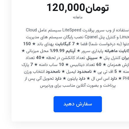
تومان120,000
ماهانه
استفاده از وب سرور پرقدرت LiteSpeed سیستم عامل Cloud
Linux و کنترل پنل Cpanel نصب رایگان سیستم های مدیریت
توا (به درخواست شما) فضا ★
7 گیگابایت
پهنای باند ★
150
ابایت ماهیانه
پایداری سرور ★
آپتایم 99.99%
محل میزبانی ★
یران
کنترل پنل ★
سیپنل
تعداد کانکشن در لحظه ★
40
تعداد
ازش همزمان ★
60
تعداد دیتابیس ★
10
ساب دامنه ★
7
پارک
منه ★
5
اف تی پی ★
نامحدود
ایمیل ★
نامحدود
انتخاب ورژن
PHP
دارد
اس اس ال ★
دارد
پایتون ★
دارد
تحویل آنی پس از
پرداخت و بصورت آنلاین مناسب برای وردپرس
سفارش دهید