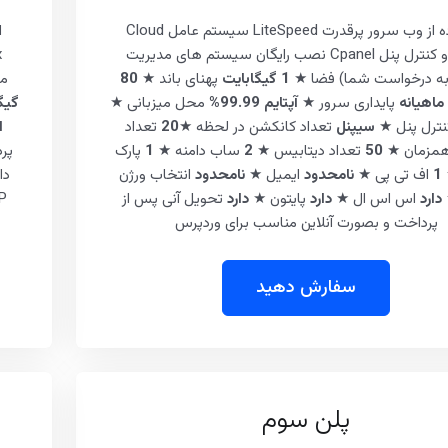
استفاده از وب سرور پرقدرت LiteSpeed سیستم عامل Cloud
Linux و کنترل پنل Cpanel نصب رایگان سیستم های مدیریت
به درخواست شما) فضا ★
1 گیگابایت
پهنای باند ★
80
مح
ماهیانه
پایداری سرور ★
آپتایم 99.99%
محل میزبانی ★
گیگ
ترل پنل ★
سیپنل
تعداد کانکشن در لحظه ★
20
تعداد
ا
همزمان ★
50
تعداد دیتابیس ★
2
ساب دامنه ★
1
پارک
پر
1
اف تی پی ★
نامحدود
ایمیل ★
نامحدود
انتخاب ورژن
دا
دارد
اس اس ال ★
دارد
پایتون ★
دارد
تحویل آنی پس از
 ★
پرداخت و بصورت آنلاین مناسب برای وردپرس
سفارش دهید
پلن سوم